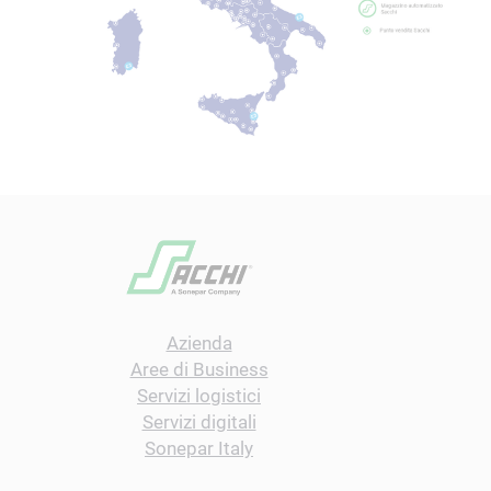
Azienda
Aree di Business
Servizi logistici
Servizi digitali
Sonepar Italy