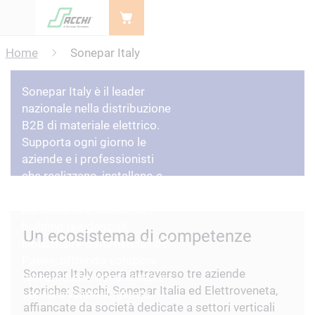
Menu
Home
Sonepar Italy
Sonepar Italy è il leader
nazionale nella distribuzione
B2B di materiale elettrico.
Supporta ogni giorno le
aziende e i professionisti
che realizzano, installano e
mantengono le
infrastrutture elettriche, i
building residenziali,
Un ecosistema di competenze
industriali e commerciali del
Paese, offrendo soluzioni
Sonepar Italy opera attraverso tre aziende
tecnologiche, consulenza e
storiche: Sacchi, Sonepar Italia ed Elettroveneta,
servizi a valore aggiunto.
affiancate da società dedicate a settori verticali