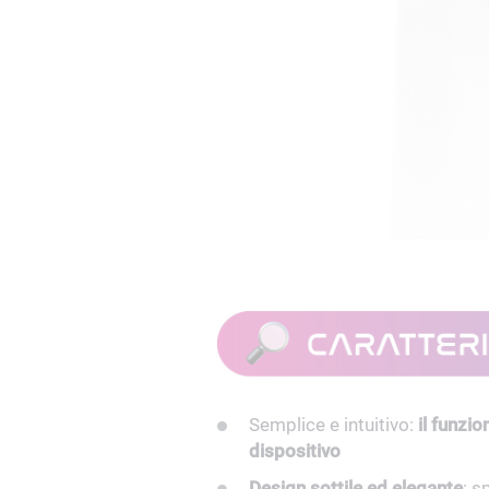
Semplice e intuitivo:
il funzi
dispositivo
Design sottile ed elegante
: s