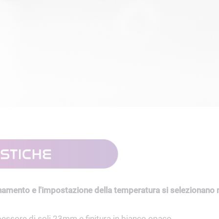
onamento e l'impostazione della temperatura si selezionan
pessore di soli 23mm e finitura in bianco opaco