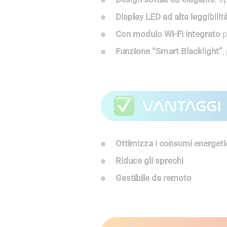
Display LED ad alta leggibilit
Con modulo Wi-Fi integrato
p
Funzione “Smart Blacklight”
,
Ottimizza i consumi energeti
Riduce gli sprechi
Gestibile da remoto