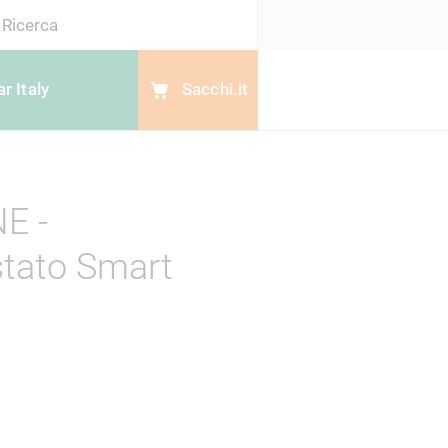
Search
r Italy
Sacchi.it
E -
tato Smart